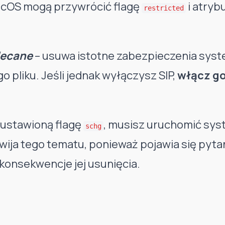
macOS mogą przywrócić flagę
i atryb
restricted
alecane
– usuwa istotne zabezpieczenia syst
o pliku. Jeśli jednak wyłączysz SIP,
włącz g
ustawioną flagę
, musisz uruchomić sys
schg
zwija tego tematu, ponieważ pojawia się pytan
 konsekwencje jej usunięcia.