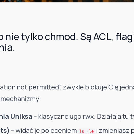
ie tylko chmod. Są ACL, flagi, x
nia.
ation not permitted”, zwykle blokuje Cię jed
 mechanizmy:
ia Uniksa
– klasyczne ugo rwx. Działają tu
ts)
– widać je poleceniem
i zmieniasz 
ls -le