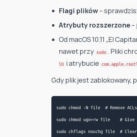
Flagi plików
– sprawdzi
Atrybuty rozszerzone
–
Od macOS 10.11 „El Capit
nawet przy
. Pliki c
sudo
i atrybucie
lO
com.apple.root
Gdy plik jest zablokowany, p
sudo chmod -N file  # Remove ACLs
sudo chmod ugo+rw file    # Give 
sudo chflags nouchg file  # Clear