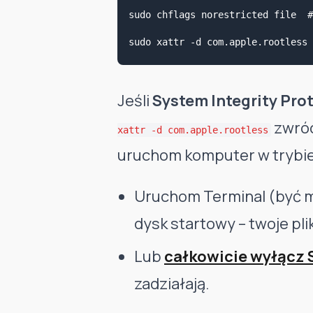
sudo chflags norestricted file  #
Jeśli
System Integrity Prot
zwróc
xattr -d com.apple.rootless
uruchom komputer w trybi
Uruchom Terminal (być m
dysk startowy – twoje pl
Lub
całkowicie wyłącz 
zadziałają.