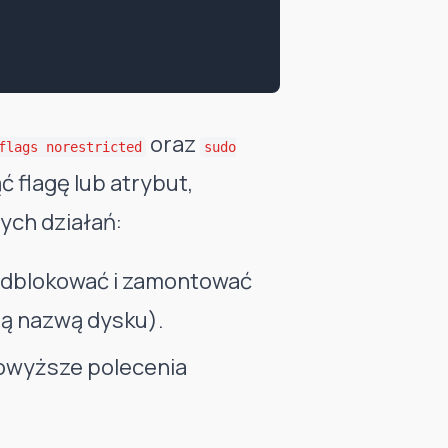
oraz
flags norestricted
sudo
 flagę lub atrybut,
ych działań:
 odblokować i zamontować
ną nazwą dysku).
powyższe polecenia