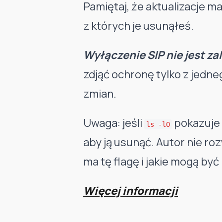
Pamiętaj, że aktualizacje 
z których je usunąłeś.
Wyłączenie SIP nie jest z
zdjąć ochronę tylko z jedneg
zmian.
Uwaga: jeśli
pokazuje 
ls -lO
aby ją usunąć. Autor nie ro
ma tę flagę i jakie mogą być
Więcej informacji