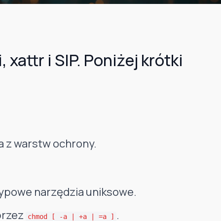
attr i SIP. Poniżej krótki
na z warstw ochrony.
 typowe narzędzia uniksowe.
przez
.
chmod [ -a | +a | =a ]