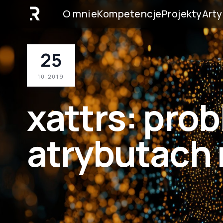
O mnie
Kompetencje
Projekty
Arty
25
10.2019
xattrs: pro
atrybutach