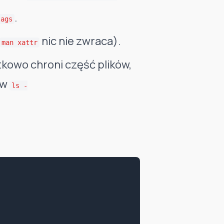
.
lags
nic nie zwraca).
man xattr
tkowo chroni część plików,
w
ls -