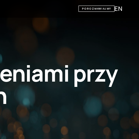
EN
POROZMAWIAJMY
ieniami przy
h