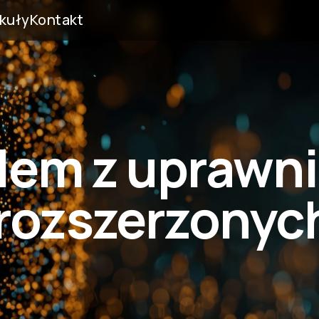
kuły
Kontakt
blem z uprawn
 rozszerzonyc