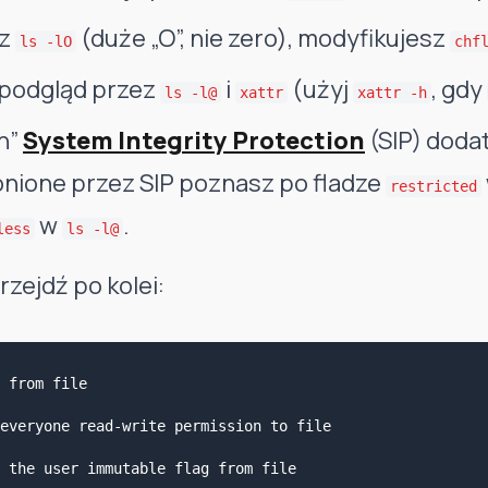
sz
(duże „O”, nie zero), modyfikujesz
ls -lO
chf
 podgląd przez
i
(użyj
, gdy
ls -l@
xattr
xattr -h
an”
System Integrity Protection
(SIP) doda
hronione przez SIP poznasz po fladze
restricted
w
.
less
ls -l@
rzejdź po kolei:
 from file

everyone read-write permission to file

 the user immutable flag from file
