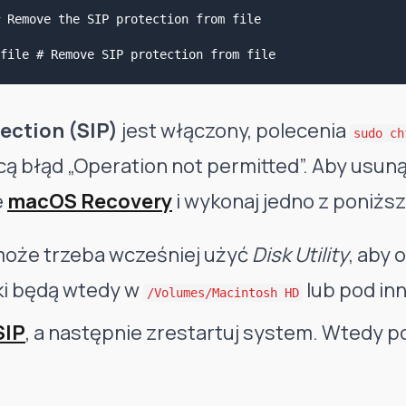
 Remove the SIP protection from file

ection (SIP)
jest włączony, polecenia
sudo ch
ą błąd „Operation not permitted”. Aby usunąć
e
macOS Recovery
i wykonaj jedno z poniższ
oże trzeba wcześniej użyć
Disk Utility
, aby
iki będą wtedy w
lub pod in
/Volumes/Macintosh HD
SIP
, a następnie zrestartuj system. Wtedy 