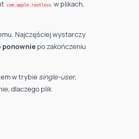
ut
w plikach,
com.apple.rootless
emu. Najczęściej wystarczy
o ponownie
po zakończeniu
tem w trybie
single-user
,
ie, dlaczego plik