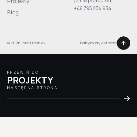
[email protected]
Projekty
+48 795 234 934
Blog
© 2026 Rafał Leśniak
Polityka prywatności
PRZEWIŃ DO:
PROJEKTY
NASTĘPNA STRONA